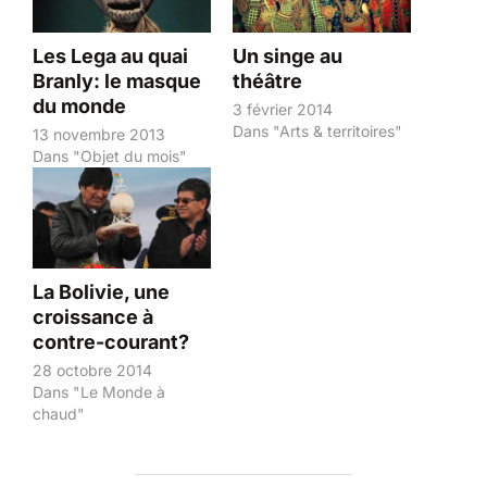
Les Lega au quai
Un singe au
Branly: le masque
théâtre
du monde
3 février 2014
Dans "Arts & territoires"
13 novembre 2013
Dans "Objet du mois"
La Bolivie, une
croissance à
contre-courant?
28 octobre 2014
Dans "Le Monde à
chaud"