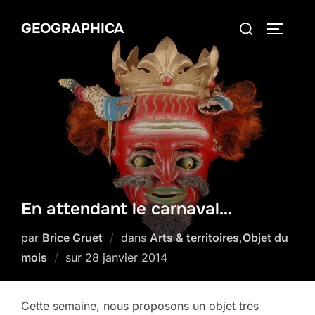
Aller
Rechercher :
GEOGRAPHICA
au
PERMUT
contenu
En attendant le carnaval…
par
Brice Gruet
dans
Arts & territoires
,
Objet du
Publié
mois
sur
28 janvier 2014
le
Cette semaine, nous proposons un objet très