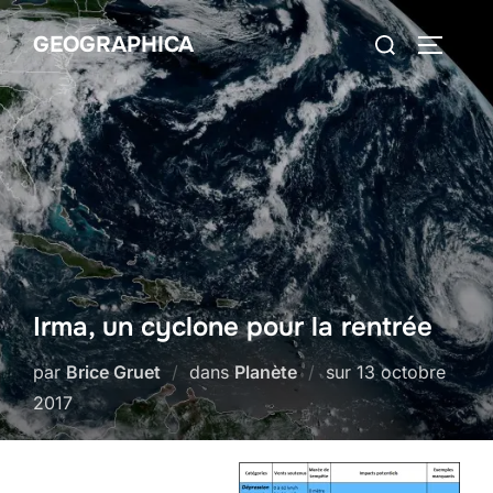
Aller
Rechercher :
GEOGRAPHICA
au
PERMUT
contenu
Irma, un cyclone pour la rentrée
Publié
par
Brice Gruet
dans
Planète
sur
13 octobre
le
2017