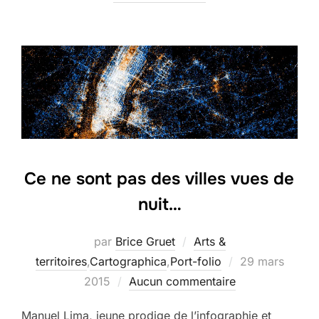
Ce ne sont pas des villes vues de
nuit…
par
Brice Gruet
Arts &
Publié
territoires
,
Cartographica
,
Port-folio
29 mars
le
2015
Aucun commentaire
Manuel Lima, jeune prodige de l’infographie et