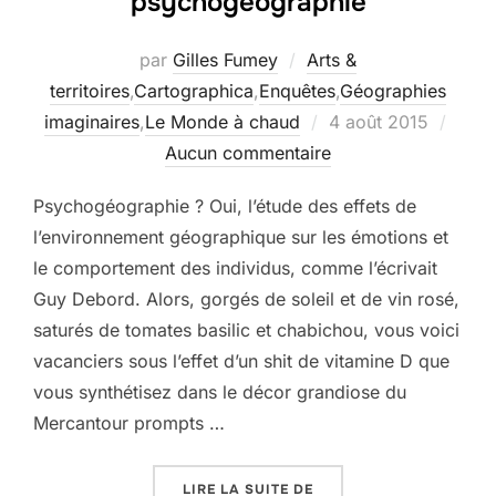
psychogéographie
par
Gilles Fumey
Arts &
territoires
,
Cartographica
,
Enquêtes
,
Géographies
Publié
imaginaires
,
Le Monde à chaud
4 août 2015
le
Aucun commentaire
Psychogéographie ? Oui, l’étude des effets de
l’environnement géographique sur les émotions et
le comportement des individus, comme l’écrivait
Guy Debord. Alors, gorgés de soleil et de vin rosé,
saturés de tomates basilic et chabichou, vous voici
vacanciers sous l’effet d’un shit de vitamine D que
vous synthétisez dans le décor grandiose du
Mercantour prompts …
« C’EST LES VACANCES
LIRE LA SUITE DE