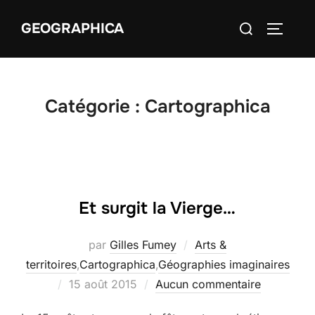
Aller
Rechercher :
GEOGRAPHICA
au
PERMUT
contenu
Catégorie :
Cartographica
Et surgit la Vierge…
par
Gilles Fumey
Arts &
territoires
,
Cartographica
,
Géographies imaginaires
Publié
15 août 2015
Aucun commentaire
le