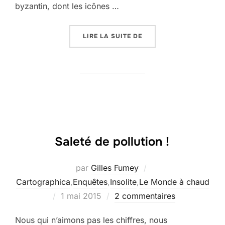
byzantin, dont les icônes …
« LE COLLÈGE EN DÉBAT
LIRE LA SUITE DE
Saleté de pollution !
par
Gilles Fumey
Cartographica
,
Enquêtes
,
Insolite
,
Le Monde à chaud
Publié
1 mai 2015
2 commentaires
le
Nous qui n’aimons pas les chiffres, nous