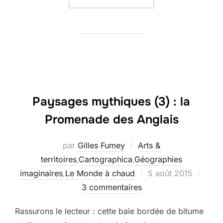
Paysages mythiques (3) : la
Promenade des Anglais
par
Gilles Fumey
Arts &
territoires
,
Cartographica
,
Géographies
Publié
imaginaires
,
Le Monde à chaud
5 août 2015
le
3 commentaires
Rassurons le lecteur : cette baie bordée de bitume