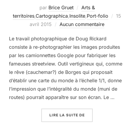
par
Brice Gruet
Arts &
Publié
territoires
,
Cartographica
,
Insolite
,
Port-folio
15
le
avril 2015
Aucun commentaire
Le travail photographique de Doug Rickard
consiste à re-photographier les images produites
par les camionnettes Google pour fabriquer les
fameuses streetview. Outil vertigineux qui, comme
le rêve (cauchemar?) de Borges qui proposait
d’établir une carte du monde à l’échelle 1/1, donne
l’impression que l’intégralité du monde (muni de
routes) pourrait apparaître sur son écran. Le …
« DOUG RICKARD: L’AM
LIRE LA SUITE DE