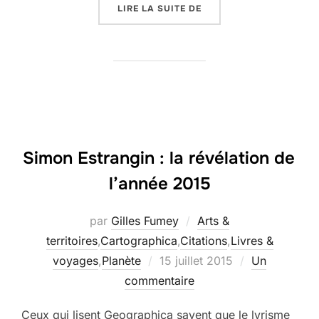
« ED FAIRBURN, LA CAR
LIRE LA SUITE DE
Simon Estrangin : la révélation de
l’année 2015
par
Gilles Fumey
Arts &
territoires
,
Cartographica
,
Citations
,
Livres &
Publié
voyages
,
Planète
15 juillet 2015
Un
le
commentaire
Ceux qui lisent Geographica savent que le lyrisme