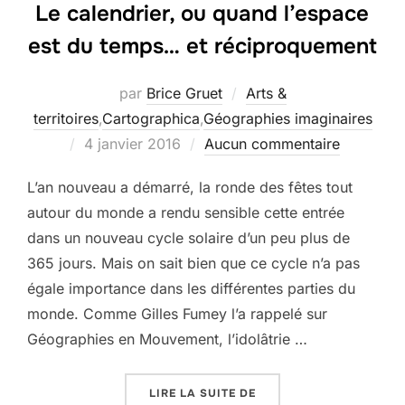
Le calendrier, ou quand l’espace
est du temps… et réciproquement
par
Brice Gruet
Arts &
territoires
,
Cartographica
,
Géographies imaginaires
Publié
4 janvier 2016
Aucun commentaire
le
L’an nouveau a démarré, la ronde des fêtes tout
autour du monde a rendu sensible cette entrée
dans un nouveau cycle solaire d’un peu plus de
365 jours. Mais on sait bien que ce cycle n’a pas
égale importance dans les différentes parties du
monde. Comme Gilles Fumey l’a rappelé sur
Géographies en Mouvement, l’idolâtrie …
« LE CALENDRIER, OU 
LIRE LA SUITE DE