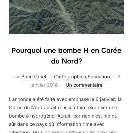
Pourquoi une bombe H en Corée
du Nord?
Publié
par
Brice Gruet
Cartographica
,
Éducation
8
le
janvier 2016
Un commentaire
L’annonce a été faite avec emphase le 6 janvier: la
Corée du Nord aurait réussi à faire exploser une
bombe à hydrogène. Aurait, car rien n’est moins
sûr dans ce pays où information rime avec
altération. Mais pourquoi cette volonté acharnée