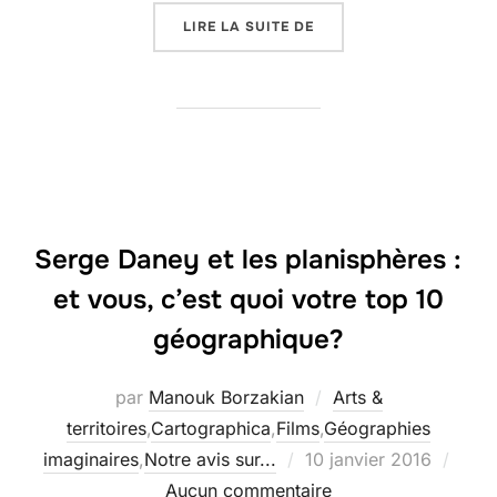
« LES PAYSAGES MOUS 
LIRE LA SUITE DE
Serge Daney et les planisphères :
et vous, c’est quoi votre top 10
géographique?
par
Manouk Borzakian
Arts &
territoires
,
Cartographica
,
Films
,
Géographies
Publié
imaginaires
,
Notre avis sur...
10 janvier 2016
le
Aucun commentaire