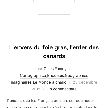
L’envers du foie gras, l’enfer des
canards
par
Gilles Fumey
Cartographica
,
Enquêtes
,
Géographies
Publié
imaginaires
,
Le Monde à chaud
23 décembre
le
2015
Un commentaire
Pendant que les Français pensent se requinquer
d’une année éprouvante, c’est l’épouvante dans le