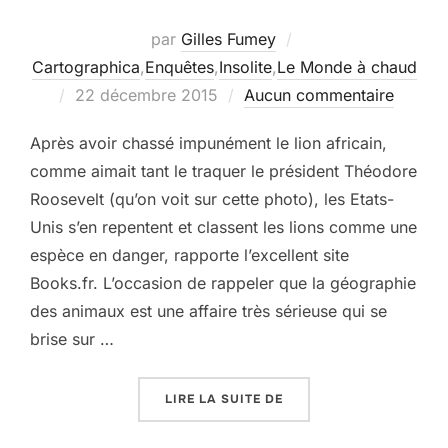
par
Gilles Fumey
Cartographica
,
Enquêtes
,
Insolite
,
Le Monde à chaud
Publié
22 décembre 2015
Aucun commentaire
le
Après avoir chassé impunément le lion africain,
comme aimait tant le traquer le président Théodore
Roosevelt (qu’on voit sur cette photo), les Etats-
Unis s’en repentent et classent les lions comme une
espèce en danger, rapporte l’excellent site
Books.fr. L’occasion de rappeler que la géographie
des animaux est une affaire très sérieuse qui se
brise sur …
« ECHEC AU TERRITOIRE
LIRE LA SUITE DE