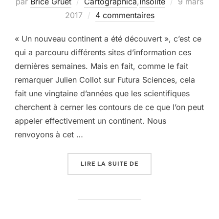
Publié
par
Brice Gruet
Cartographica
,
Insolite
9 mars
le
2017
4 commentaires
« Un nouveau continent a été découvert », c’est ce
qui a parcouru différents sites d’information ces
dernières semaines. Mais en fait, comme le fait
remarquer Julien Collot sur Futura Sciences, cela
fait une vingtaine d’années que les scientifiques
cherchent à cerner les contours de ce que l’on peut
appeler effectivement un continent. Nous
renvoyons à cet …
« ZEALANDIA, UN NOUV
LIRE LA SUITE DE