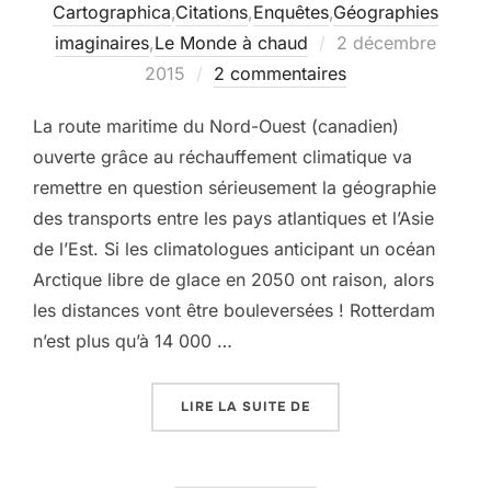
Cartographica
,
Citations
,
Enquêtes
,
Géographies
Publié
imaginaires
,
Le Monde à chaud
2 décembre
le
2015
2 commentaires
La route maritime du Nord-Ouest (canadien)
ouverte grâce au réchauffement climatique va
remettre en question sérieusement la géographie
des transports entre les pays atlantiques et l’Asie
de l’Est. Si les climatologues anticipant un océan
Arctique libre de glace en 2050 ont raison, alors
les distances vont être bouleversées ! Rotterdam
n’est plus qu’à 14 000 …
« LE CANAL DE PANAMA 
LIRE LA SUITE DE