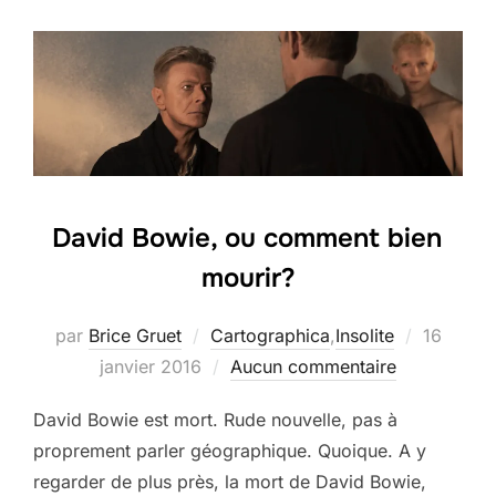
David Bowie, ou comment bien
mourir?
Publié
par
Brice Gruet
Cartographica
,
Insolite
16
le
janvier 2016
Aucun commentaire
David Bowie est mort. Rude nouvelle, pas à
proprement parler géographique. Quoique. A y
regarder de plus près, la mort de David Bowie,