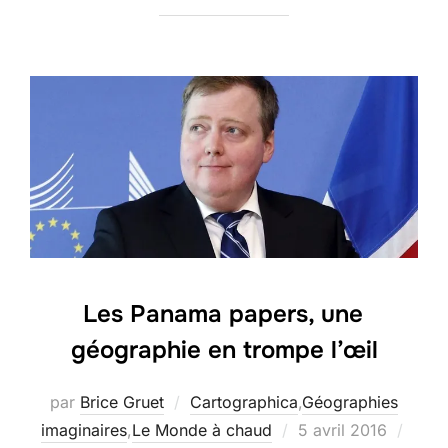
Les Panama papers, une
géographie en trompe l’œil
par
Brice Gruet
Cartographica
,
Géographies
Publié
imaginaires
,
Le Monde à chaud
5 avril 2016