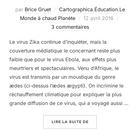
par
Brice Gruet
Cartographica
,
Éducation
,
Le
Publié
Monde à chaud
,
Planète
12 avril 2016
le
3 commentaires
Le virus Zika continue d’inquiéter, mais la
couverture médiatique le concernant reste plus
faible que pour le virus Ebola, aux effets plus
meurtriers et spectaculaires. Venu d’Afrique, le
virus est transmis par un moustique du genre
ædes (ci-dessus l’ædes ægypti). On incrimine le
réchauffement climatique pour expliquer la plus
grande diffusion de ce virus, qui a voyagé aussi …
« ZIKA, UN VIRUS AUX 
LIRE LA SUITE DE