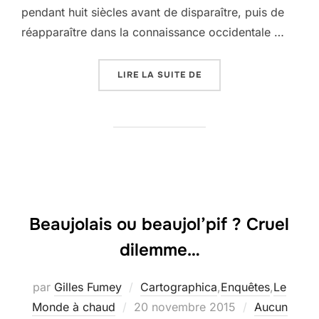
pendant huit siècles avant de disparaître, puis de
réapparaître dans la connaissance occidentale …
« PAYSAGES MYTHIQUES 
LIRE LA SUITE DE
Beaujolais ou beaujol’pif ? Cruel
dilemme…
par
Gilles Fumey
Cartographica
,
Enquêtes
,
Le
Publié
Monde à chaud
20 novembre 2015
Aucun