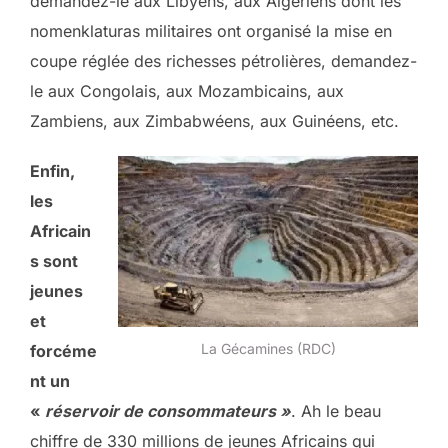
demandez-le aux Libyens, aux Algériens dont les
nomenklaturas militaires ont organisé la mise en
coupe réglée des richesses pétrolières, demandez-
le aux Congolais, aux Mozambicains, aux
Zambiens, aux Zimbabwéens, aux Guinéens, etc.
Enfin,
les
Africain
s sont
jeunes
et
La Gécamines (RDC)
forcéme
nt un
«
réservoir de consommateurs »
. Ah le beau
chiffre de 330 millions de jeunes Africains qui