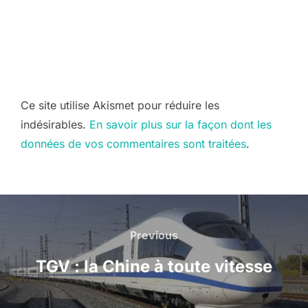
Ce site utilise Akismet pour réduire les
indésirables.
En savoir plus sur la façon dont les
données de vos commentaires sont traitées
.
Navigation
de
Previous
Previous
l’article
TGV : la Chine à toute vitesse