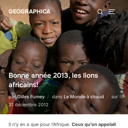
Aller
Rechercher :
GEOGRAPHICA
au
PERMUT
contenu
Bonne année 2013, les lions
africains!
Publ
par
Gilles Fumey
dans
Le Monde à chaud
sur
le
31 décembre 2012
Il n’y en a que pour l’Afrique.
Ceux qu’on appelait