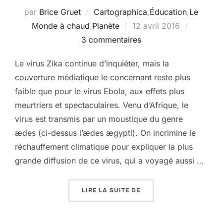
par
Brice Gruet
Cartographica
,
Éducation
,
Le
Publié
Monde à chaud
,
Planète
12 avril 2016
le
3 commentaires
Le virus Zika continue d’inquiéter, mais la
couverture médiatique le concernant reste plus
faible que pour le virus Ebola, aux effets plus
meurtriers et spectaculaires. Venu d’Afrique, le
virus est transmis par un moustique du genre
ædes (ci-dessus l’ædes ægypti). On incrimine le
réchauffement climatique pour expliquer la plus
grande diffusion de ce virus, qui a voyagé aussi …
« ZIKA, UN VIRUS AUX 
LIRE LA SUITE DE