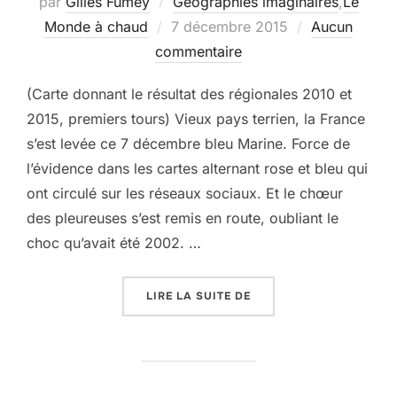
par
Gilles Fumey
Géographies imaginaires
,
Le
Publié
Monde à chaud
7 décembre 2015
Aucun
le
commentaire
(Carte donnant le résultat des régionales 2010 et
2015, premiers tours) Vieux pays terrien, la France
s’est levée ce 7 décembre bleu Marine. Force de
l’évidence dans les cartes alternant rose et bleu qui
ont circulé sur les réseaux sociaux. Et le chœur
des pleureuses s’est remis en route, oubliant le
choc qu’avait été 2002. …
« LA FRANCE BLEU MAR
LIRE LA SUITE DE