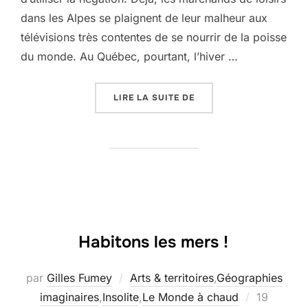
dans les Alpes se plaignent de leur malheur aux
télévisions très contentes de se nourrir de la poisse
du monde. Au Québec, pourtant, l’hiver …
« L’HIVER SE MEURT ET
LIRE LA SUITE DE
Habitons les mers !
par
Gilles Fumey
Arts & territoires
,
Géographies
Publié
imaginaires
,
Insolite
,
Le Monde à chaud
19