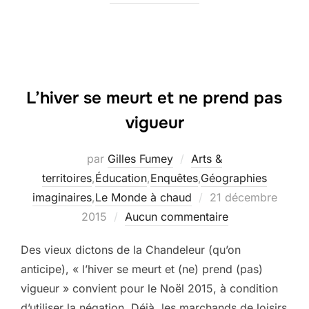
L’hiver se meurt et ne prend pas
vigueur
par
Gilles Fumey
Arts &
territoires
,
Éducation
,
Enquêtes
,
Géographies
Publié
imaginaires
,
Le Monde à chaud
21 décembre
le
2015
Aucun commentaire
Des vieux dictons de la Chandeleur (qu’on
anticipe), « l’hiver se meurt et (ne) prend (pas)
vigueur » convient pour le Noël 2015, à condition
d’utiliser la négation. Déjà, les marchands de loisirs