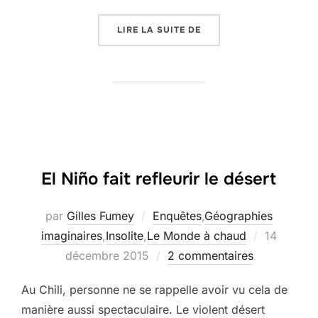
« EFFONDREMENT, DE J
LIRE LA SUITE DE
El Niño fait refleurir le désert
par
Gilles Fumey
Enquêtes
,
Géographies
Publié
imaginaires
,
Insolite
,
Le Monde à chaud
14
le
décembre 2015
2 commentaires
Au Chili, personne ne se rappelle avoir vu cela de
manière aussi spectaculaire. Le violent désert