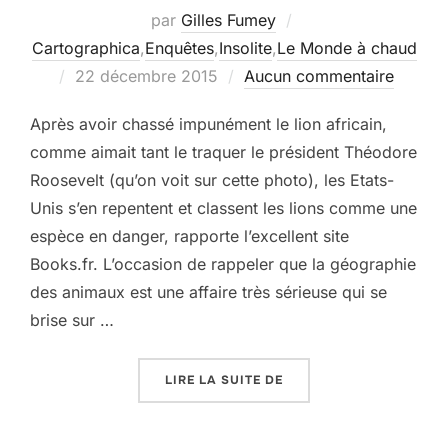
par
Gilles Fumey
Cartographica
,
Enquêtes
,
Insolite
,
Le Monde à chaud
Publié
22 décembre 2015
Aucun commentaire
le
Après avoir chassé impunément le lion africain,
comme aimait tant le traquer le président Théodore
Roosevelt (qu’on voit sur cette photo), les Etats-
Unis s’en repentent et classent les lions comme une
espèce en danger, rapporte l’excellent site
Books.fr. L’occasion de rappeler que la géographie
des animaux est une affaire très sérieuse qui se
brise sur …
« ECHEC AU TERRITOIRE
LIRE LA SUITE DE