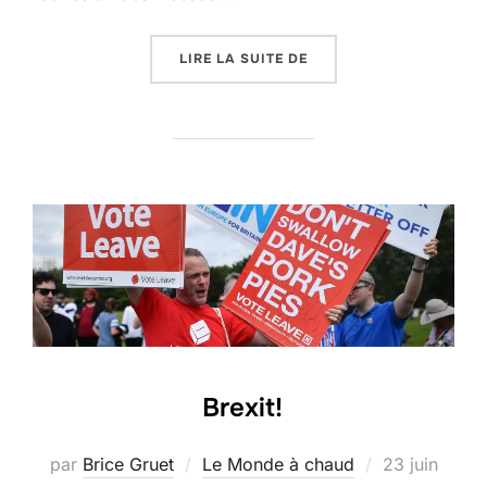
« UN DÉMAGOGUE, ÇA 
LIRE LA SUITE DE
Brexit!
Publié
par
Brice Gruet
Le Monde à chaud
23 juin