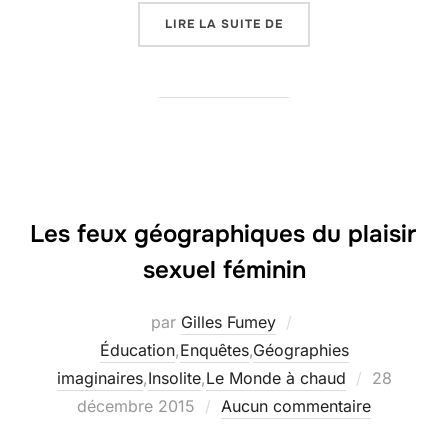
« 2015, TOUTE UNE GÉO
LIRE LA SUITE DE
Les feux géographiques du plaisir
sexuel féminin
par
Gilles Fumey
Éducation
,
Enquêtes
,
Géographies
Publié
imaginaires
,
Insolite
,
Le Monde à chaud
28
le
décembre 2015
Aucun commentaire