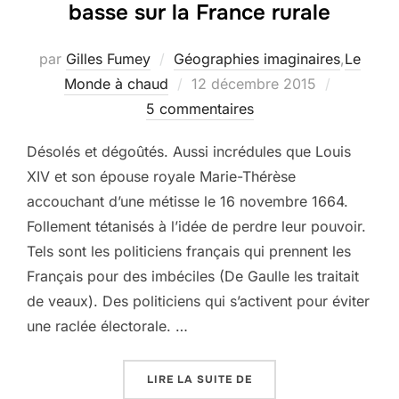
basse sur la France rurale
par
Gilles Fumey
Géographies imaginaires
,
Le
Publié
Monde à chaud
12 décembre 2015
le
5 commentaires
Désolés et dégoûtés. Aussi incrédules que Louis
XIV et son épouse royale Marie-Thérèse
accouchant d’une métisse le 16 novembre 1664.
Follement tétanisés à l’idée de perdre leur pouvoir.
Tels sont les politiciens français qui prennent les
Français pour des imbéciles (De Gaulle les traitait
de veaux). Des politiciens qui s’activent pour éviter
une raclée électorale. …
« POURQUOI LES LE PE
LIRE LA SUITE DE