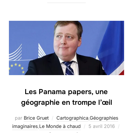
Les Panama papers, une
géographie en trompe l’œil
par
Brice Gruet
Cartographica
,
Géographies
Publié
imaginaires
,
Le Monde à chaud
5 avril 2016