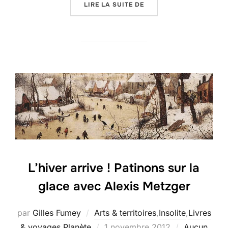
« MON VOISIN S’APPEL
LIRE LA SUITE DE
L’hiver arrive ! Patinons sur la
glace avec Alexis Metzger
par
Gilles Fumey
Arts & territoires
,
Insolite
,
Livres
Publié
& voyages
,
Planète
1 novembre 2012
Aucun