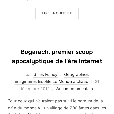
« JOSE MUJICA, LE PR
LIRE LA SUITE DE
Bugarach, premier scoop
apocalyptique de l’ère Internet
par
Gilles Fumey
Géographies
Publié
imaginaires
,
Insolite
,
Le Monde à chaud
21
le
décembre 2012
Aucun commentaire
Pour ceux qui n’auraient pas suivi le barnum de la
« fin du monde » : un village de 200 âmes dans les