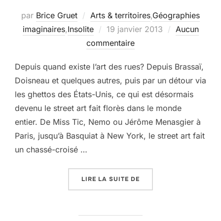
par
Brice Gruet
Arts & territoires
,
Géographies
Publié
imaginaires
,
Insolite
19 janvier 2013
Aucun
le
commentaire
Depuis quand existe l’art des rues? Depuis Brassaï,
Doisneau et quelques autres, puis par un détour via
les ghettos des États-Unis, ce qui est désormais
devenu le street art fait florès dans le monde
entier. De Miss Tic, Nemo ou Jérôme Menasgier à
Paris, jusqu’à Basquiat à New York, le street art fait
un chassé-croisé …
« L’ART DES RUES, POU
LIRE LA SUITE DE