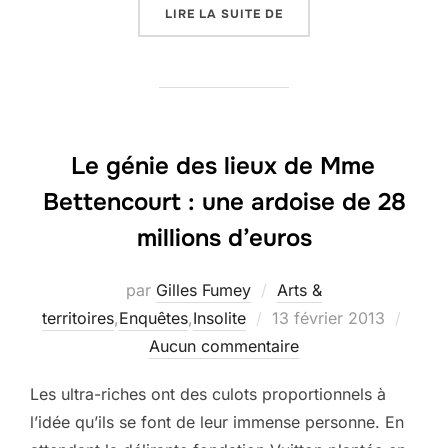
« MÉTÉORES RUSSES »
LIRE LA SUITE DE
Le génie des lieux de Mme
Bettencourt : une ardoise de 28
millions d’euros
par
Gilles Fumey
Arts &
Publié
territoires
,
Enquêtes
,
Insolite
13 février 2013
le
Aucun commentaire
Les ultra-riches ont des culots proportionnels à
l’idée qu’ils se font de leur immense personne. En