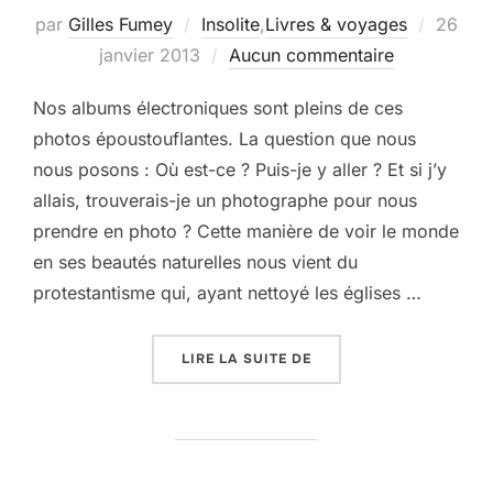
Publié
par
Gilles Fumey
Insolite
,
Livres & voyages
26
le
janvier 2013
Aucun commentaire
Nos albums électroniques sont pleins de ces
photos époustouflantes. La question que nous
nous posons : Où est-ce ? Puis-je y aller ? Et si j’y
allais, trouverais-je un photographe pour nous
prendre en photo ? Cette manière de voir le monde
en ses beautés naturelles nous vient du
protestantisme qui, ayant nettoyé les églises …
« LE VERTIGE OU LA FA
LIRE LA SUITE DE