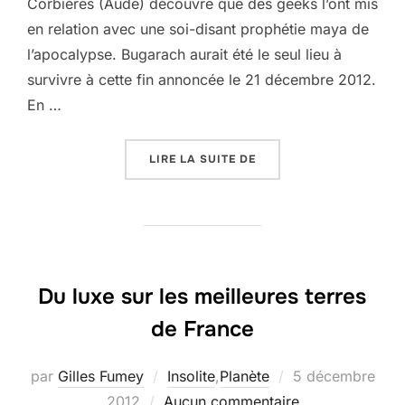
Corbières (Aude) découvre que des geeks l’ont mis
en relation avec une soi-disant prophétie maya de
l’apocalypse. Bugarach aurait été le seul lieu à
survivre à cette fin annoncée le 21 décembre 2012.
En …
« BUGARACH, PREMIER 
LIRE LA SUITE DE
Du luxe sur les meilleures terres
de France
Publié
par
Gilles Fumey
Insolite
,
Planète
5 décembre
le
2012
Aucun commentaire