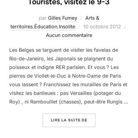
Touristes, visitez le 9-3
par
Gilles Fumey
Arts &
Publié
territoires
,
Éducation
,
Insolite
10 octobre 2012
le
Aucun commentaire
Les Belges se targuent de visiter les favelas de
Rio-de-Janeiro, les Japonais se plaignent du
poisseux et indigne RER parisien. Et vous ? Les
pierres de Viollet-le-Duc à Notre-Dame de Paris
vous lassent ? Franchissez les murailles de Paris et
visitez les banlieues : pas Versailles (potager du
Roy) , ni Rambouillet (chasses), peut-être Rungis …
« TOURISTES, VISITEZ LE
LIRE LA SUITE DE