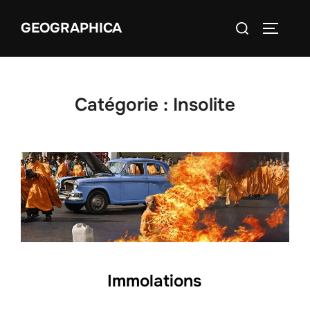
Aller
Rechercher :
GEOGRAPHICA
au
PERMUT
contenu
Catégorie :
Insolite
Immolations