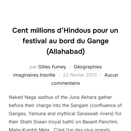
Cent millions d’Hindous pour un
festival au bord du Gange
(Allahabad)
par
Gilles Fumey
Géographies
Publié
imaginaires
,
Insolite
22 février 2013
Aucun
le
commentaire
Naked Naga sadhus of the Juna Akhara gather
before their charge into the Sangam (confluence of
Ganges, Yamuna and mythical Saraswati rivers) for
their Shahi Snaan (royal bath) on Basant Panchmi.
Maha Kumbh Mela C’est l’un des plus grands