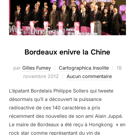
Bordeaux enivre la Chine
Publié
par
Gilles Fumey
Cartographica
,
Insolite
18
le
novembre 2012
Aucun commentaire
L’épatant Bordelais Philippe Sollers qui tweete
désormais qu’il a découvert la puissance
radioactive de ces 140 caractères a pris
récemment des nouvelles de son ami Alain Juppé.
Le maire de Bordeaux a été reçu à Hongkong « en
rock star comme représentant du vin de