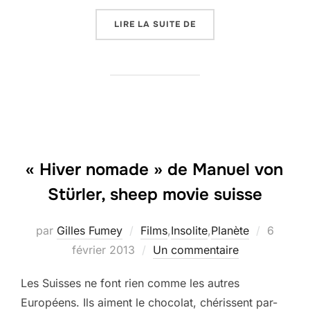
« UN CHEVAL DANS LA 
LIRE LA SUITE DE
« Hiver nomade » de Manuel von
Stürler, sheep movie suisse
Publié
par
Gilles Fumey
Films
,
Insolite
,
Planète
6
le
février 2013
Un commentaire
Les Suisses ne font rien comme les autres
Européens. Ils aiment le chocolat, chérissent par-