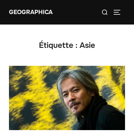
Aller
Rechercher :
GEOGRAPHICA
au
PERMUT
contenu
Étiquette :
Asie