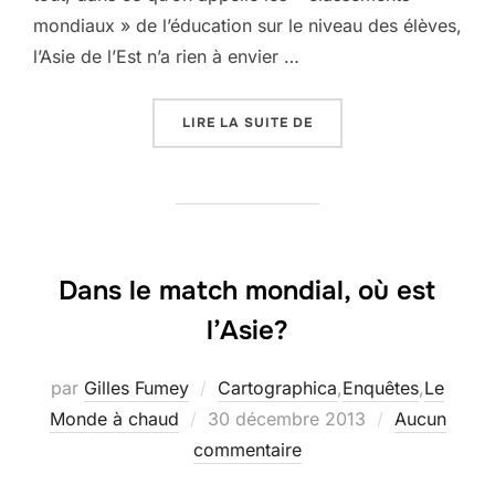
mondiaux » de l’éducation sur le niveau des élèves,
l’Asie de l’Est n’a rien à envier …
« ASIATIQUES : LES MI
LIRE LA SUITE DE
Dans le match mondial, où est
l’Asie?
par
Gilles Fumey
Cartographica
,
Enquêtes
,
Le
Publié
Monde à chaud
30 décembre 2013
Aucun
le
commentaire