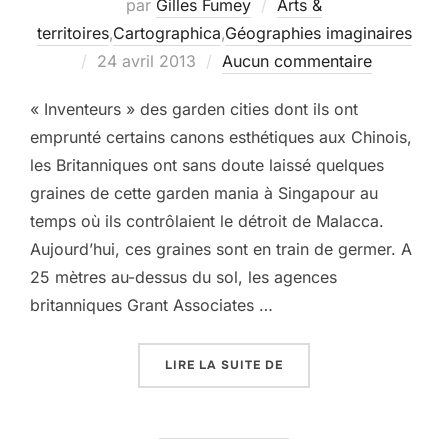
par
Gilles Fumey
Arts &
territoires
,
Cartographica
,
Géographies imaginaires
Publié
24 avril 2013
Aucun commentaire
le
« Inventeurs » des garden cities dont ils ont
emprunté certains canons esthétiques aux Chinois,
les Britanniques ont sans doute laissé quelques
graines de cette garden mania à Singapour au
temps où ils contrôlaient le détroit de Malacca.
Aujourd’hui, ces graines sont en train de germer. A
25 mètres au-dessus du sol, les agences
britanniques Grant Associates …
« SINGAPOUR SE PREND
LIRE LA SUITE DE