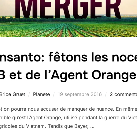
nsanto: fêtons les noc
B et de l’Agent Orange
Publié
Brice Gruet
Planète
19 septembre 2016
2 commenta
le
, et on pourra nous accuser de manquer de nuance. En même te
ible qu’est l’Agent Orange, utilisé pendant la guerre du Vie
gricoles du Vietnam. Tandis que Bayer, …