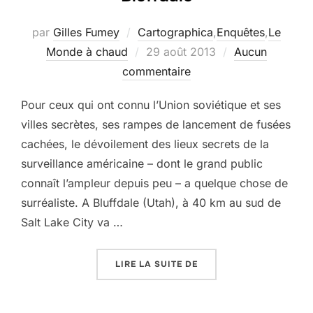
par
Gilles Fumey
Cartographica
,
Enquêtes
,
Le
Publié
Monde à chaud
29 août 2013
Aucun
le
commentaire
Pour ceux qui ont connu l’Union soviétique et ses
villes secrètes, ses rampes de lancement de fusées
cachées, le dévoilement des lieux secrets de la
surveillance américaine – dont le grand public
connaît l’ampleur depuis peu – a quelque chose de
surréaliste. A Bluffdale (Utah), à 40 km au sud de
Salt Lake City va …
« LA NSA ET SON TEMPL
LIRE LA SUITE DE