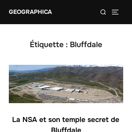
Aller
Rechercher :
GEOGRAPHICA
au
PERMUT
contenu
Étiquette :
Bluffdale
La NSA et son temple secret de
Bluffdale