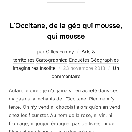
L’Occitane, de la géo qui mousse,
qui mousse
par
Gilles Fumey
Arts &
territoires
,
Cartographica
,
Enquêtes
,
Géographies
Publié
imaginaires
,
Insolite
23 novembre 2013
Un
le
commentaire
Autant le dire : je n’ai jamais rien acheté dans ces
magasins alléchants de L’Occitane. Rien ne m’y
tente. On n’y vend ni chocolat alors qu’on en vend
chez les fleuristes Au nom de la rose, ni vin, ni
fromage, ni joujou érotique, pas de livres, ni de
films; ni de disques. Juste des crèmes …