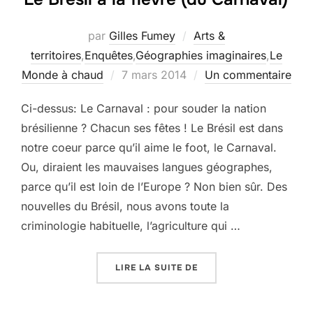
par
Gilles Fumey
Arts &
territoires
,
Enquêtes
,
Géographies imaginaires
,
Le
Publié
Monde à chaud
7 mars 2014
Un commentaire
le
Ci-dessus: Le Carnaval : pour souder la nation
brésilienne ? Chacun ses fêtes ! Le Brésil est dans
notre coeur parce qu’il aime le foot, le Carnaval.
Ou, diraient les mauvaises langues géographes,
parce qu’il est loin de l’Europe ? Non bien sûr. Des
nouvelles du Brésil, nous avons toute la
criminologie habituelle, l’agriculture qui …
« LE BRÉSIL A LA FIÈVR
LIRE LA SUITE DE