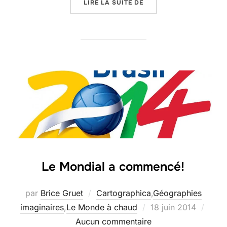
« ZIKA, UN VIRUS AUX 
LIRE LA SUITE DE
Le Mondial a commencé!
par
Brice Gruet
Cartographica
,
Géographies
Publié
imaginaires
,
Le Monde à chaud
18 juin 2014
le
Aucun commentaire