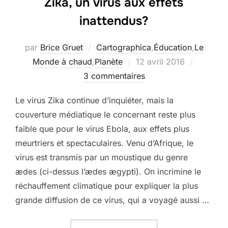
Zika, un virus aux effets
inattendus?
par
Brice Gruet
Cartographica
,
Éducation
,
Le
Publié
Monde à chaud
,
Planète
12 avril 2016
le
3 commentaires
Le virus Zika continue d’inquiéter, mais la
couverture médiatique le concernant reste plus
faible que pour le virus Ebola, aux effets plus
meurtriers et spectaculaires. Venu d’Afrique, le
virus est transmis par un moustique du genre
ædes (ci-dessus l’ædes ægypti). On incrimine le
réchauffement climatique pour expliquer la plus
grande diffusion de ce virus, qui a voyagé aussi …