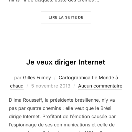
« L’OCCITANE, DE LA G
LIRE LA SUITE DE
Je veux diriger Internet
par
Gilles Fumey
Cartographica
,
Le Monde à
Publié
chaud
5 novembre 2013
Aucun commentaire
le
Dilma Rousseff, la présidente brésilienne, n’y va
pas par quatre chemins : elle veut que le Brésil
dirige Internet. Profitant de l’émotion causée par
l’espionnage de ses communications et celle de