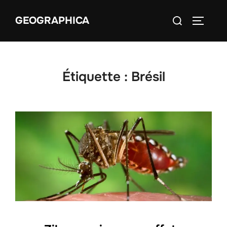
Aller
Rechercher :
GEOGRAPHICA
au
PERMUT
contenu
Étiquette :
Brésil