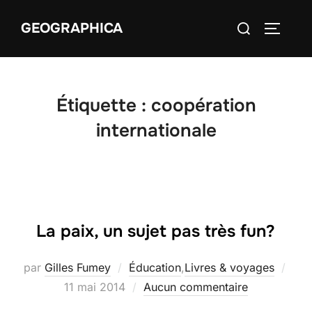
Aller
Rechercher :
GEOGRAPHICA
au
PERMUT
contenu
Étiquette :
coopération
internationale
La paix, un sujet pas très fun?
Publ
par
Gilles Fumey
Éducation
,
Livres & voyages
le
11 mai 2014
Aucun commentaire