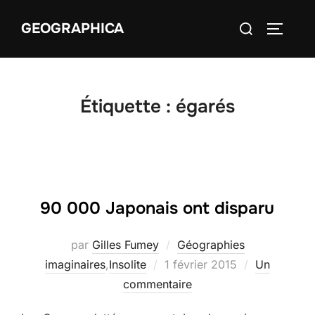
Aller
Rechercher :
GEOGRAPHICA
au
PERMUT
contenu
Étiquette :
égarés
90 000 Japonais ont disparu
par
Gilles Fumey
Géographies
Publié
imaginaires
,
Insolite
1 février 2015
Un
le
commentaire