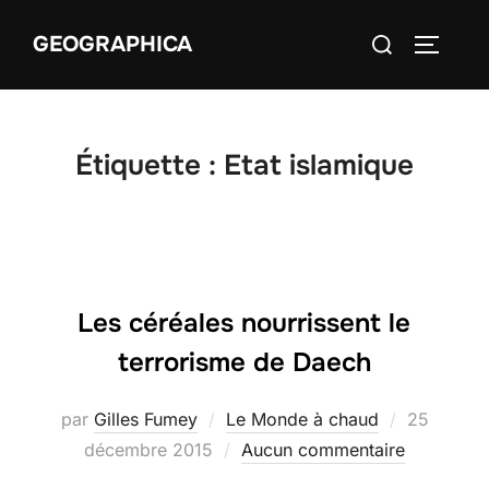
Aller
Rechercher :
GEOGRAPHICA
au
PERMUT
contenu
Étiquette :
Etat islamique
Les céréales nourrissent le
terrorisme de Daech
Publié
par
Gilles Fumey
Le Monde à chaud
25
le
décembre 2015
Aucun commentaire