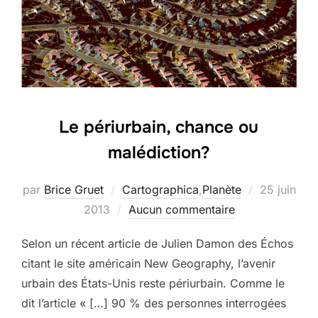
Le périurbain, chance ou
malédiction?
Publié
par
Brice Gruet
Cartographica
,
Planète
25 juin
le
2013
Aucun commentaire
Selon un récent article de Julien Damon des Échos
citant le site américain New Geography, l’avenir
urbain des États-Unis reste périurbain. Comme le
dit l’article « […] 90 % des personnes interrogées