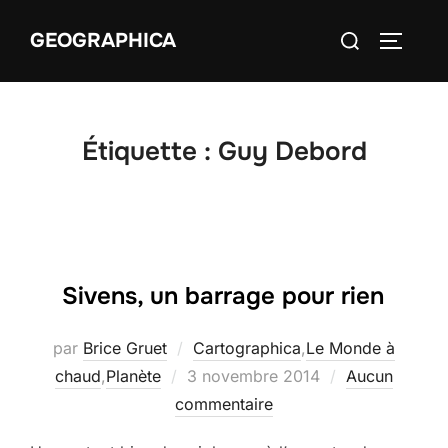
Aller
Rechercher :
GEOGRAPHICA
au
PERMUT
contenu
Étiquette :
Guy Debord
Sivens, un barrage pour rien
par
Brice Gruet
Cartographica
,
Le Monde à
Publié
chaud
,
Planète
3 novembre 2014
Aucun
le
commentaire