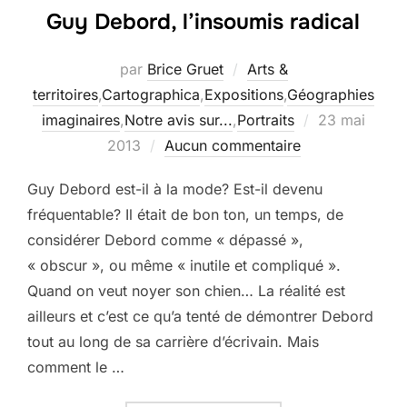
Guy Debord, l’insoumis radical
par
Brice Gruet
Arts &
territoires
,
Cartographica
,
Expositions
,
Géographies
Publié
imaginaires
,
Notre avis sur...
,
Portraits
23 mai
le
2013
Aucun commentaire
Guy Debord est-il à la mode? Est-il devenu
fréquentable? Il était de bon ton, un temps, de
considérer Debord comme « dépassé »,
« obscur », ou même « inutile et compliqué ».
Quand on veut noyer son chien… La réalité est
ailleurs et c’est ce qu’a tenté de démontrer Debord
tout au long de sa carrière d’écrivain. Mais
comment le …