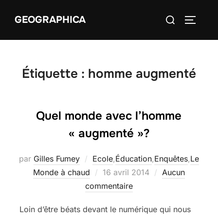
Aller
Rechercher :
GEOGRAPHICA
au
PERMUT
contenu
Étiquette :
homme augmenté
Quel monde avec l’homme
« augmenté »?
par
Gilles Fumey
Ecole
,
Éducation
,
Enquêtes
,
Le
Publié
Monde à chaud
16 avril 2014
Aucun
le
commentaire
Loin d’être béats devant le numérique qui nous