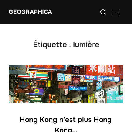
Aller
Rechercher :
GEOGRAPHICA
au
PERMUT
contenu
Étiquette :
lumière
Hong Kong n’est plus Hong
Kong…