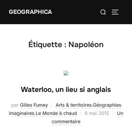
Aller
Rechercher :
GEOGRAPHICA
au
PERMUT
contenu
Étiquette :
Napoléon
Waterloo, un lieu si anglais
par
Gilles Fumey
Arts & territoires
,
Géographies
Publié
imaginaires
,
Le Monde à chaud
8 mai 2015
Un
le
commentaire