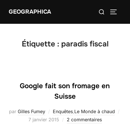
Aller
Rechercher :
GEOGRAPHICA
au
PERMUT
contenu
Étiquette :
paradis fiscal
Google fait son fromage en
Suisse
par
Gilles Fumey
Enquêtes
,
Le Monde à chaud
Publié
7 janvier 2015
2 commentaires
le