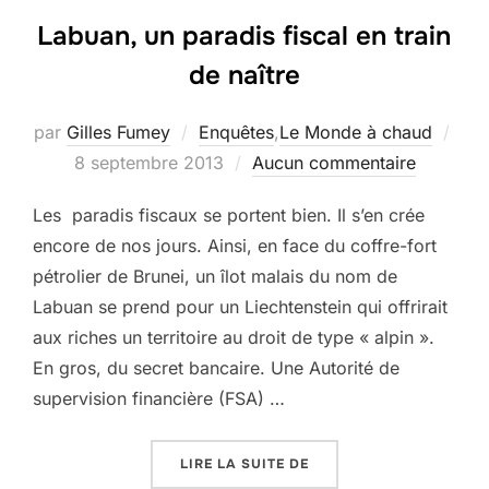
Labuan, un paradis fiscal en train
de naître
par
Gilles Fumey
Enquêtes
,
Le Monde à chaud
Publié
8 septembre 2013
Aucun commentaire
le
Les paradis fiscaux se portent bien. Il s’en crée
encore de nos jours. Ainsi, en face du coffre-fort
pétrolier de Brunei, un îlot malais du nom de
Labuan se prend pour un Liechtenstein qui offrirait
aux riches un territoire au droit de type « alpin ».
En gros, du secret bancaire. Une Autorité de
supervision financière (FSA) …
« LABUAN, UN PARADIS 
LIRE LA SUITE DE