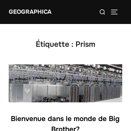
Aller
Rechercher :
GEOGRAPHICA
au
PERMUT
contenu
Étiquette :
Prism
Bienvenue dans le monde de Big
Brother?