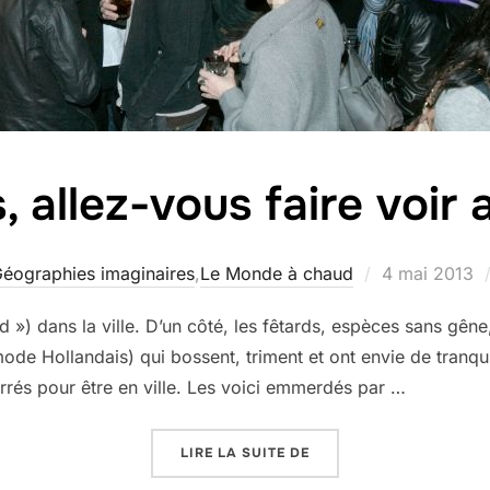
 allez-vous faire voir a
Publié
éographies imaginaires
,
Le Monde à chaud
4 mai 2013
le
») dans la ville. D’un côté, les fêtards, espèces sans gên
de Hollandais) qui bossent, triment et ont envie de tranquil
carrés pour être en ville. Les voici emmerdés par …
« FÊTARDS, ALLEZ-VOUS
LIRE LA SUITE DE