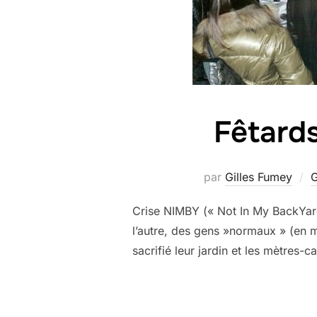
Fêtards,
par
Gilles Fumey
G
Crise NIMBY (« Not In My BackYard 
l’autre, des gens »normaux » (en mo
sacrifié leur jardin et les mètres-