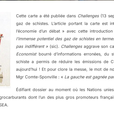
Cette carte a été publiée dans
Chal
lenges
(13 sep
gaz de schistes. L’article portant la carte est i
l’économie d’un débat » avec cette introduction
l’immense potentiel des gaz de schistes en termes
pas indifférent »
(sic).
Challenges
aggrave son cas
Economist
bourré d’informations erronées, du st
schiste a permis de réduire les émissions de 
aujourd’hui ! Et pour clore la messe, le mot de n
Mgr Comte-Sponville : «
La gauche est gagnée par
Édifiant dossier au moment où les Nations unies
agrocarburants dont l’un des plus gros promoteurs françai
NSEA.