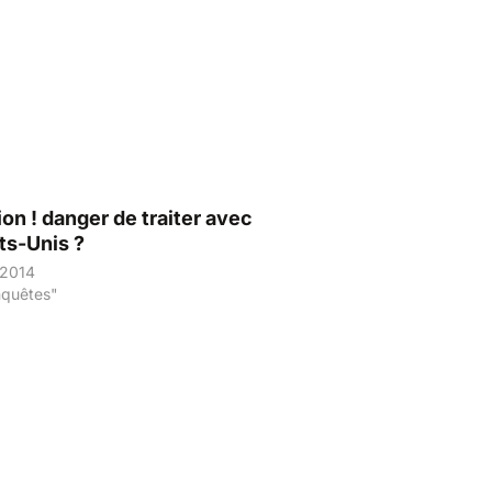
ion ! danger de traiter avec
ats-Unis ?
 2014
nquêtes"