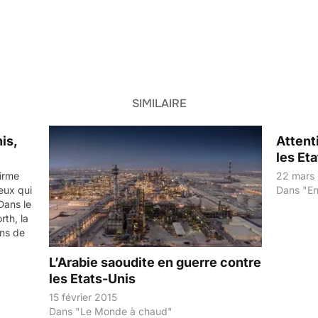
SIMILAIRE
is,
Attent
les Et
firme
22 mars
eux qui
Dans "E
Dans le
rth, la
ins de
L’Arabie saoudite en guerre contre
les Etats-Unis
15 février 2015
Dans "Le Monde à chaud"