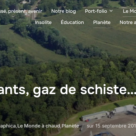
sé, présent, avenir
Notre blog
Port-folio
Le M
Insolite
Éducation
Planète
Notre a
nts, gaz de schiste…
Publié
raphica
,
Le Monde à chaud
,
Planète
sur
15 septembre 20
le