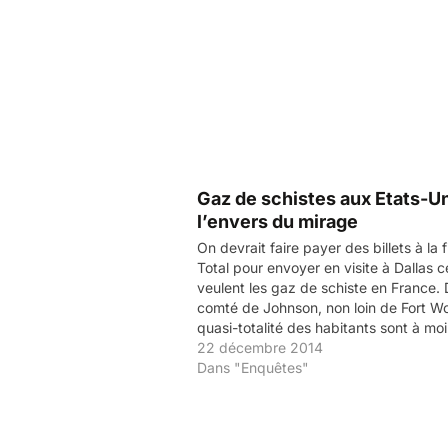
Gaz de schistes aux Etats-Un
l’envers du mirage
On devrait faire payer des billets à la 
Total pour envoyer en visite à Dallas c
veulent les gaz de schiste en France. 
comté de Johnson, non loin de Fort Wo
quasi-totalité des habitants sont à mo
1,5 km d'un puits. Et les premiers à…
22 décembre 2014
Dans "Enquêtes"