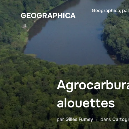
Aller
Geographica, pas
au
GEOGRAPHICA
contenu
Agrocarbura
alouettes
par
Gilles Fumey
dans
Cartog