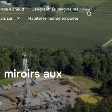
onde à chaud
Géographies imaginaires
Rechercher :
vis sur…
Habiter le monde en poète
 miroirs aux
12