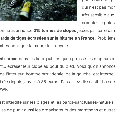
qui n’est pas mo
très sensible aux 
compter le poid
, on nous annonce
315 tonnes de clopes
jetées par terre dans
liards de tiges écrasées sur le bitume en France
. Problème 
mbes pour que la nature les recycle.
anti-tabac
dans les lieux publics qui a poussé les clopeurs à 
nt… écraser leur clope au bout du pied. Voici qu’on annon
de l’Intérieur, homme providentiel de la gauche, est interpel
fixée depuis janvier à 35 euros. Pas assez dissuasif ! La so
WWF.
est interdite sur les plages et les parcs-sanctuaires-naturel
iles de punir aussi les organisateurs des marathons et autr