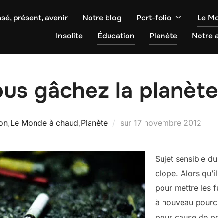
sé, présent, avenir
Notre blog
Port-folio
Le M
Insolite
Éducation
Planète
Notre a
us gâchez la planète
Publié
on
,
Le Monde à chaud
,
Planète
sur
17 novembre 2012
le
Sujet sensible d
clope. Alors qu’i
pour mettre les 
à nouveau pourch
pour cause de po