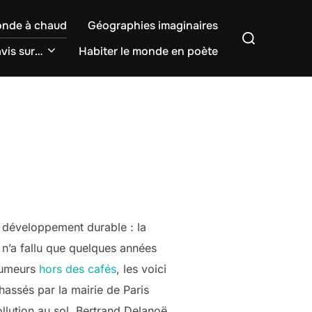
onde à chaud
Géographies imaginaires
Rechercher :
vis sur…
Habiter le monde en poète
u développement durable : la
l n’a fallu que quelques années
fumeurs
hors des cafés
, les voici
assés par la mairie de Paris
llution au sol. Bertrand Delanoë