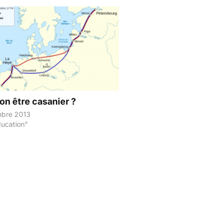
 bon être casanier ?
mbre 2013
ucation"