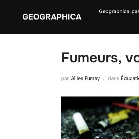
Aller
Geographica, pas
au
GEOGRAPHICA
contenu
Fumeurs, vo
par
Gilles Fumey
dans
Éducati