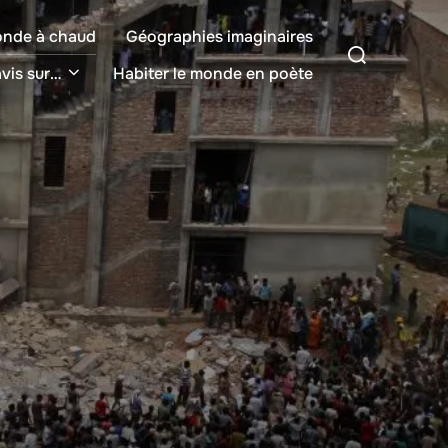
onde à chaud
Géographies imaginaires
Rechercher :
vis sur…
Habiter le monde en poète