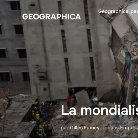
Aller
Geographica, pas
au
GEOGRAPHICA
contenu
La mondiali
par
Gilles Fumey
dans
Enquêt