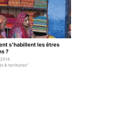
t s’habillent les êtres
s ?
r 2014
s & territoires"