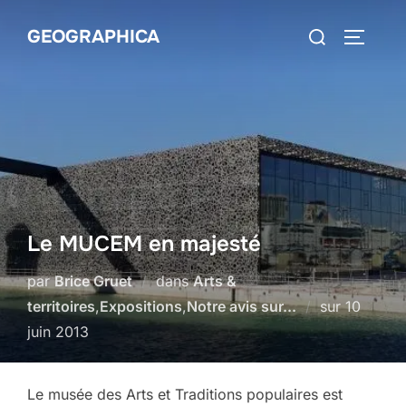
Aller
Rechercher :
GEOGRAPHICA
au
PERMUT
contenu
Le MUCEM en majesté
par
Brice Gruet
dans
Arts &
Publié
territoires
,
Expositions
,
Notre avis sur...
sur
10
le
juin 2013
Le musée des Arts et Traditions populaires est