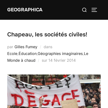
Aller
Rechercher :
GEOGRAPHICA
au
PERMUT
contenu
Chapeau, les sociétés civiles!
par
Gilles Fumey
dans
Ecole
,
Éducation
,
Géographies imaginaires
,
Le
Publié
Monde à chaud
sur
14 février 2014
le