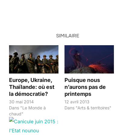
SIMILAIRE
Europe, Ukraine,
Puisque nous
Thaïlande: où est
n’aurons pas de
la démocratie?
printemps
30 mai 2014
12 avril 2013
Dans "Le Monde à
Dans "Arts & territoires"
chaud"