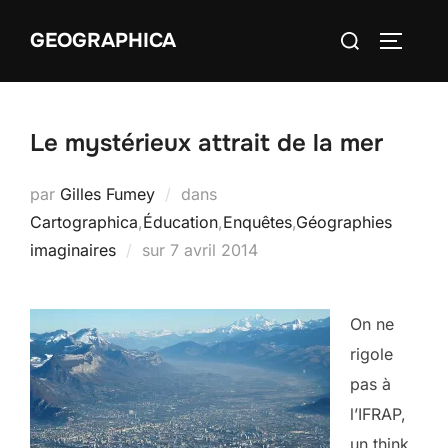
Aller
Rechercher :
GEOGRAPHICA
au
PERMUT
contenu
Le mystérieux attrait de la mer
par
Gilles Fumey
dans
Cartographica
,
Éducation
,
Enquêtes
,
Géographies
Publié
imaginaires
sur
7 avril 2014
le
On ne
rigole
pas à
l’IFRAP,
un think