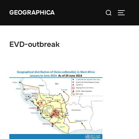
Aller
Rechercher :
GEOGRAPHICA
au
PERMUT
contenu
EVD-outbreak