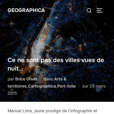
Aller
Rechercher :
GEOGRAPHICA
au
PERMUT
contenu
Ce ne sont pas des villes vues de
nuit…
par
Brice Gruet
dans
Arts &
Publié
territoires
,
Cartographica
,
Port-folio
sur
29 mars
le
2015
Manuel Lima, jeune prodige de l’infographie et