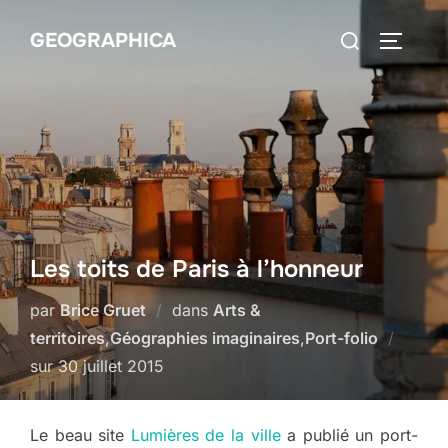
Aller
Rechercher :
GEOGRAPHICA
au
PERMUT
contenu
Les toits de Paris à l’honneur
par
Brice Gruet
dans
Arts &
territoires
,
Géographies imaginaires
,
Port-folio
Publié
sur
30 juillet 2015
le
Le beau site
Lumières de la ville
a publié un port-