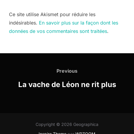
Ce site utilise Akismet pour réduire les
indésirables.
En savoir plus sur la façon dont les
données de vos commentaires sont traitées
.
Navigation
de
Previous
Previous
l’article
La vache de Léon ne rit plus
Copyright © 2026 Geographica
Inspiro Theme
par
WPZOOM