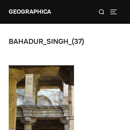
Aller
Rechercher :
GEOGRAPHICA
au
PERMUT
contenu
BAHADUR_SINGH_(37)