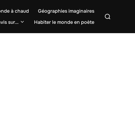
onde à chaud
Géographies imaginaires
Rechercher :
vis sur…
Habiter le monde en poète