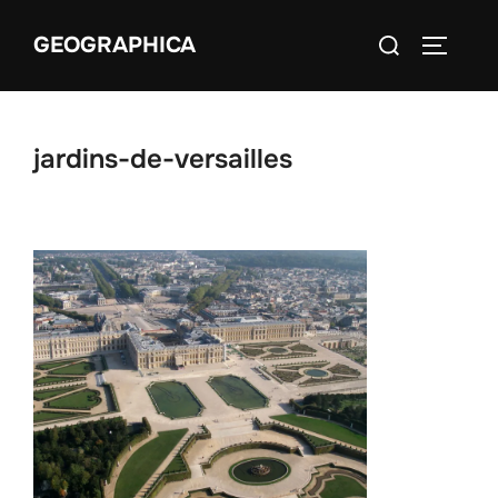
Aller
Rechercher :
GEOGRAPHICA
au
PERMUT
contenu
jardins-de-versailles