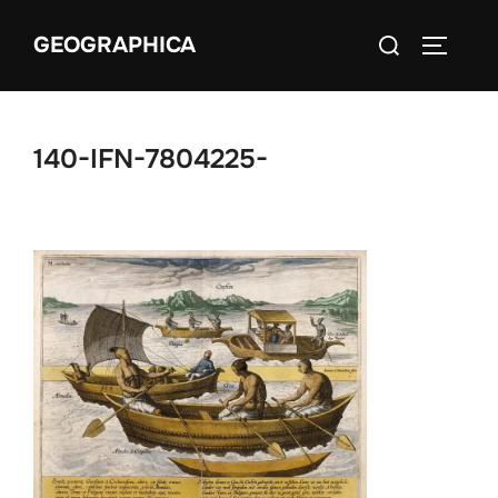
Aller
Rechercher :
GEOGRAPHICA
au
PERMUT
contenu
140-IFN-7804225-