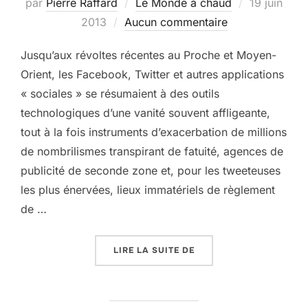
Publié
par
Pierre Raffard
Le Monde à chaud
19 juin
le
2013
Aucun commentaire
Jusqu’aux révoltes récentes au Proche et Moyen-
Orient, les Facebook, Twitter et autres applications
« sociales » se résumaient à des outils
technologiques d’une vanité souvent affligeante,
tout à la fois instruments d’exacerbation de millions
de nombrilismes transpirant de fatuité, agences de
publicité de seconde zone et, pour les tweeteuses
les plus énervées, lieux immatériels de règlement
de …
« TURQUIE, HYMNE À LA
LIRE LA SUITE DE