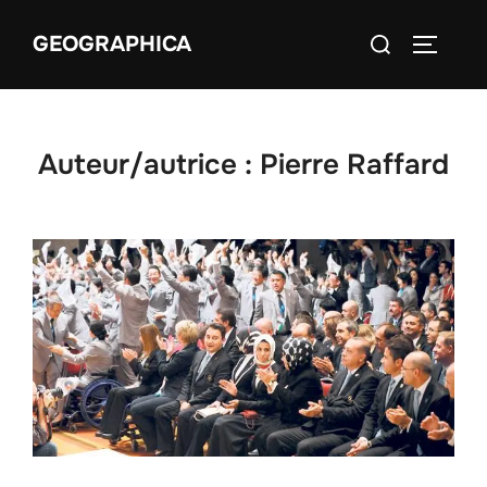
Aller
Rechercher :
GEOGRAPHICA
au
PERMUT
contenu
Auteur/autrice :
Pierre Raffard