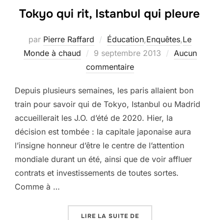
Tokyo qui rit, Istanbul qui pleure
par
Pierre Raffard
Éducation
,
Enquêtes
,
Le
Publié
Monde à chaud
9 septembre 2013
Aucun
le
commentaire
Depuis plusieurs semaines, les paris allaient bon
train pour savoir qui de Tokyo, Istanbul ou Madrid
accueillerait les J.O. d’été de 2020. Hier, la
décision est tombée : la capitale japonaise aura
l’insigne honneur d’être le centre de l’attention
mondiale durant un été, ainsi que de voir affluer
contrats et investissements de toutes sortes.
Comme à …
« TOKYO QUI RIT, ISTAN
LIRE LA SUITE DE