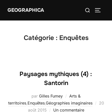
Aller
Rechercher :
GEOGRAPHICA
au
PERMUT
contenu
Catégorie :
Enquêtes
Paysages mythiques (4) :
Santorin
par
Gilles Fumey
Arts &
Publié
territoires
,
Enquêtes
,
Géographies imaginaires
20
le
août 2015
Un commentaire