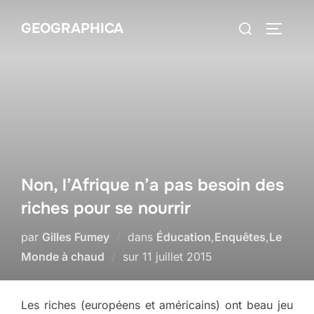
Aller
Rechercher :
GEOGRAPHICA
au
PERMUT
contenu
Non, l’Afrique n’a pas besoin des
riches pour se nourrir
par
Gilles Fumey
dans
Éducation
,
Enquêtes
,
Le
Publié
Monde à chaud
sur
11 juillet 2015
le
Les riches (européens et américains) ont beau jeu