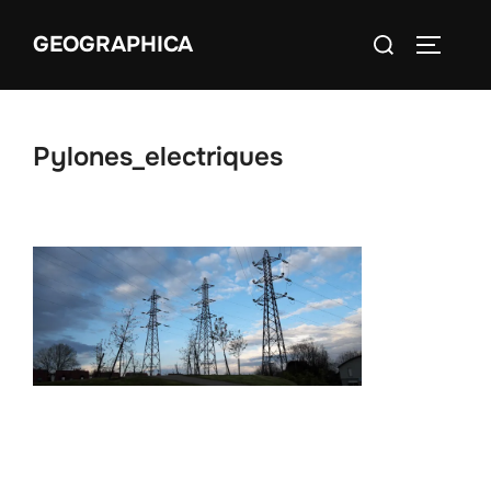
Aller
Rechercher :
GEOGRAPHICA
au
PERMUT
contenu
Pylones_electriques