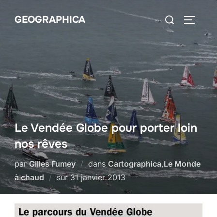
Aller
Rechercher :
GEOGRAPHICA
au
PERMUT
contenu
Le Vendée Globe pour porter loin
nos rêves
par
Gilles Fumey
dans
Cartographica
,
Le Monde
Publié
à chaud
sur
31 janvier 2013
le