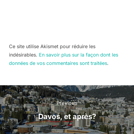
Ce site utilise Akismet pour réduire les
indésirables.
En savoir plus sur la façon dont les
données de vos commentaires sont traitées
.
Navigation
de
Previous
Previous
l’article
Davos, et après?